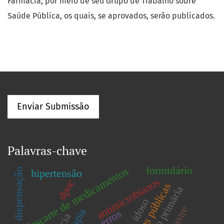
Farmácia, por meio de seu Grupo de Trabalho sobre
Saúde Pública, os quais, se aprovados, serão publicados.
Enviar Submissão
Palavras-chave
formulário
descarte de medicamentos
dispensação
hipertensão
antimicrobianos
dpoc
políticas públicas
atenção primária
idoso
desastre
erros