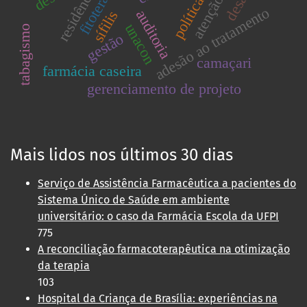
fitoterapia
residência
adesão ao tratamento
auditoria
sífilis
unacon
tabagismo
gestão
camaçari
farmácia caseira
gerenciamento de projeto
Mais lidos nos últimos 30 dias
Serviço de Assistência Farmacêutica a pacientes do
Sistema Único de Saúde em ambiente
universitário: o caso da Farmácia Escola da UFPI
775
A reconciliação farmacoterapêutica na otimização
da terapia
103
Hospital da Criança de Brasília: experiências na