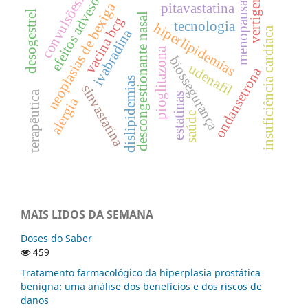
efeitos advesos
vertigem
convulsões.
menopausa
neoplasias de bexiga
pitavastatina
desogestrel
descongestionante nasal
vacina bcg
tecnologia
hiperlipidemias
insuficiência cardíaca
ivabradina
pioglitazona
biossegurança
udenafil
ondansetrona
dislipidemias
sinvastatina
terapêutica
estatinas
alergia
saúde
MAIS LIDOS DA SEMANA
Doses do Saber
459
Tratamento farmacológico da hiperplasia prostática
benigna: uma análise dos benefícios e dos riscos de
danos