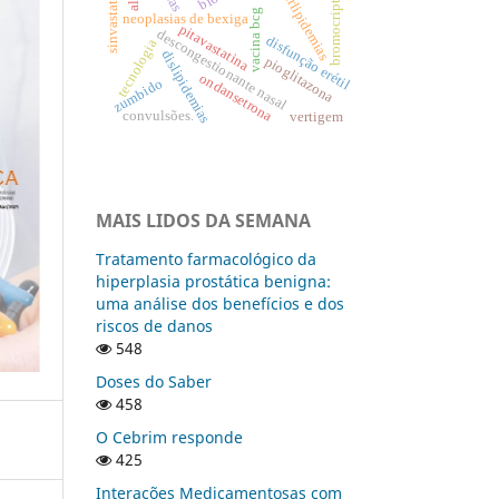
hiperlipidemias
bromocriptina
sinvastatina
vacina bcg
neoplasias de bexiga
pitavastatina
descongestionante nasal
disfunção erétil
tecnologia
dislipidemias
pioglitazona
ondansetrona
zumbido
convulsões.
vertigem
MAIS LIDOS DA SEMANA
Tratamento farmacológico da
hiperplasia prostática benigna:
uma análise dos benefícios e dos
riscos de danos
548
Doses do Saber
458
O Cebrim responde
425
Interações Medicamentosas com