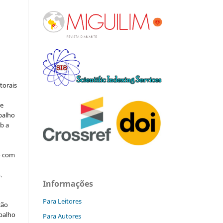
:
torais
de
balho
b a
o com
.
Informações
Para Leitores
ção
abalho
Para Autores