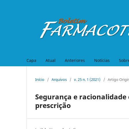
Capa
Atual
Anteriores
Notícias
Sobr
Início
/
Arquivos
/
v. 25 n. 1 (2021)
/
Artigo Origi
Segurança e racionalidade 
prescrição