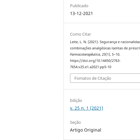
Publicado
13-12-2021
Como Citar
Leite, L. N. (2021). Segurança e racionalida
combinações analgésicas isentas de prescri
Farmacoterapêutica
,
25
(1), 5–10.
https://doi.org/10.14450/2763-
7654.v25.e1.a2021.pp5-10
Fomatos de Citação
Edição
v. 25 n. 1 (2021)
Seção
Artigo Original