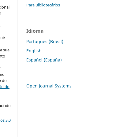
Para Bibliotecários
cional
m
.
Idioma
uir
Português (Brasil)
na sua
English
nto
Español (España)
r
omo
o do
Open Journal Systems
ito do
nciado
os 3.0