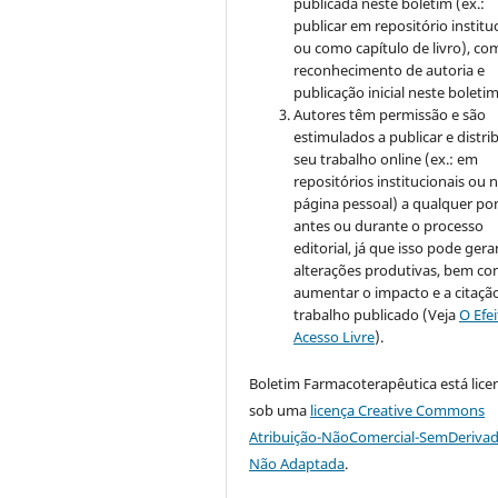
publicada neste boletim (ex.:
publicar em repositório institu
ou como capítulo de livro), co
reconhecimento de autoria e
publicação inicial neste boletim
Autores têm permissão e são
estimulados a publicar e distrib
seu trabalho online (ex.: em
repositórios institucionais ou 
página pessoal) a qualquer po
antes ou durante o processo
editorial, já que isso pode gera
alterações produtivas, bem c
aumentar o impacto e a citaçã
trabalho publicado (Veja
O Efe
Acesso Livre
).
Boletim Farmacoterapêutica está lice
sob uma
licença Creative Commons
Atribuição-NãoComercial-SemDerivad
Não Adaptada
.