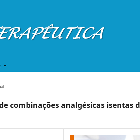
e
nal
de combinações analgésicas isentas 