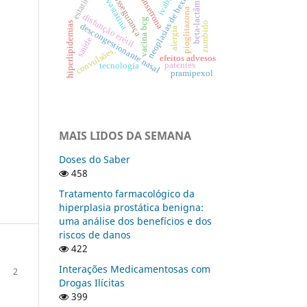
ondansetrona
beta-lactâmicos
biossegurança
sinvastatina
estatinas
neoplasias de bexiga
pioglitazona
disfunção erétil
vacina bcg
hiperlipidemias
zumbido
descongestionante nasal
alergia
saúde
convulsões.
efeitos advesos
patentes
tecnologia
pramipexol
MAIS LIDOS DA SEMANA
Doses do Saber
458
Tratamento farmacológico da
hiperplasia prostática benigna:
uma análise dos benefícios e dos
riscos de danos
422
Interações Medicamentosas com
2
Drogas Ilícitas
399