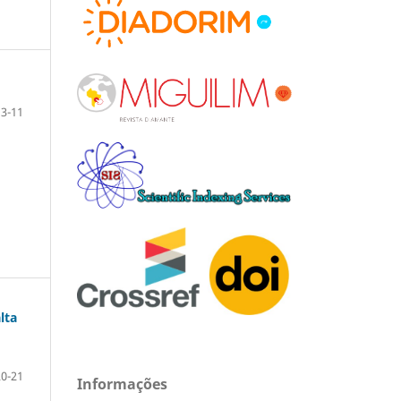
3-11
lta
20-21
Informações