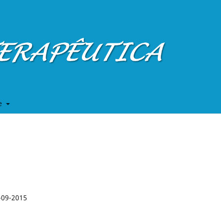
e
-09-2015