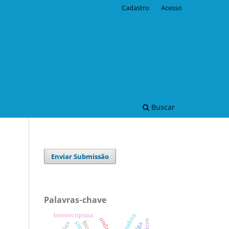
Cadastro
Acesso
Buscar
Enviar Submissão
Palavras-chave
bromocriptina
ivabradina