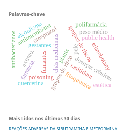
Palavras-chave
alcoolismo
polifarmácia
antimicrobiana
grupos de riscos
omeprazol
peso médio
antibacterianos
chás medicinais
public health
ethnobotany
gestantes
pele
plants
extrato.
fumantes
grupos de risco
doenças crônicas
farmácia.
ranitidina
fitoquímica
poisoning
quercetina
estética
Mais Lidos nos últimos 30 dias
REAÇÕES ADVERSAS DA SIBUTRAMINA E METFORMINA