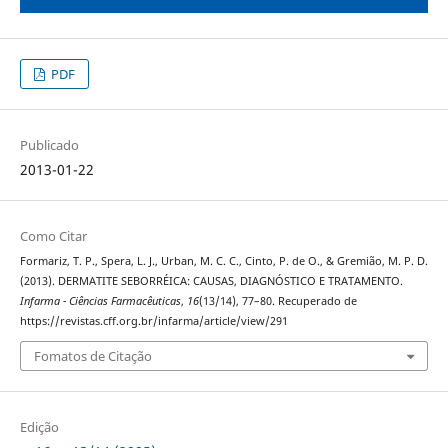
PDF
Publicado
2013-01-22
Como Citar
Formariz, T. P., Spera, L. J., Urban, M. C. C., Cinto, P. de O., & Gremião, M. P. D.
(2013). DERMATITE SEBORRÉICA: CAUSAS, DIAGNÓSTICO E TRATAMENTO.
Infarma - Ciências Farmacêuticas
,
16
(13/14), 77–80. Recuperado de
https://revistas.cff.org.br/infarma/article/view/291
Fomatos de Citação
Edição