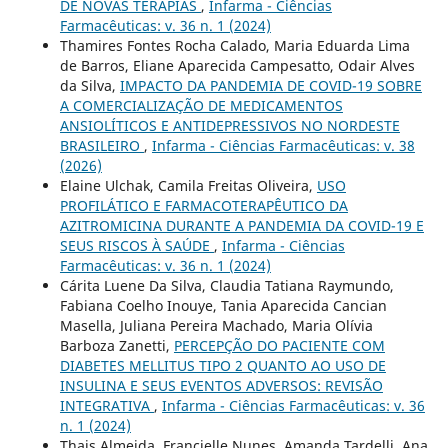
DE NOVAS TERAPIAS
,
Infarma - Ciências
Farmacêuticas: v. 36 n. 1 (2024)
Thamires Fontes Rocha Calado, Maria Eduarda Lima
de Barros, Eliane Aparecida Campesatto, Odair Alves
da Silva,
IMPACTO DA PANDEMIA DE COVID-19 SOBRE
A COMERCIALIZAÇÃO DE MEDICAMENTOS
ANSIOLÍTICOS E ANTIDEPRESSIVOS NO NORDESTE
BRASILEIRO
,
Infarma - Ciências Farmacêuticas: v. 38
(2026)
Elaine Ulchak, Camila Freitas Oliveira,
USO
PROFILÁTICO E FARMACOTERAPÊUTICO DA
AZITROMICINA DURANTE A PANDEMIA DA COVID-19 E
SEUS RISCOS À SAÚDE
,
Infarma - Ciências
Farmacêuticas: v. 36 n. 1 (2024)
Cárita Luene Da Silva, Claudia Tatiana Raymundo,
Fabiana Coelho Inouye, Tania Aparecida Cancian
Masella, Juliana Pereira Machado, Maria Olívia
Barboza Zanetti,
PERCEPÇÃO DO PACIENTE COM
DIABETES MELLITUS TIPO 2 QUANTO AO USO DE
INSULINA E SEUS EVENTOS ADVERSOS: REVISÃO
INTEGRATIVA
,
Infarma - Ciências Farmacêuticas: v. 36
n. 1 (2024)
Thais Almeida, Francielle Nunes, Amanda Tardelli, Ana