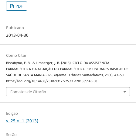
PDF
Publicado
2013-04-30
Como Citar
Biscahyno, F. B., & Limberger, J. B. (2013). CICLO DA ASSISTÊNCIA
FARMACÊUTICA E A ATUAÇÃO DO FARMACÊUTICO EM UNIDADES BÁSICAS DE
SAÚDE DE SANTA MARIA – RS.
Infarma - Ciências Farmacêuticas
,
25
(1), 43–50.
https://doi.org/10.14450/2318-9312.v25.e1.a2013.pp43-50
Fomatos de Citação
Edição
v. 25 n. 1 (2013)
Seção