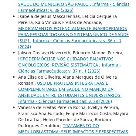
SAÚDE DO MUNICÍPIO SÃO PAULO
,
Infarma - Ciências
Farmacêuticas: v. 38 (2026)
Isabela de Jesus Mascarenhas, Letícia Cerqueira
Pereira, Kaio Vinicius Freitas de Andrade,
MEDICAMENTOS POTENCIALMENTE INAPROPRIADOS
PARA PESSOAS IDOSAS NO SISTEMA ÚNICO DE SAÚDE
(SUS)
,
Infarma - Ciências Farmacêuticas: v. 36 n. 1
(2024)
Jakson Gustavo Haverroth, Eduardo Manoel Pereira,
HIPODERMÓCLISE NOS CUIDADOS PALIATIVOS
ONCOLÓGICOS: REVISÃO SISTEMÁTICA
,
Infarma -
Ciências Farmacêuticas: v. 37 n. 1 (2025)
Ana Elisa de Oliveira, Alana Marques de Oliveira
Ronsani,
USO DE PRÁTICAS INTEGRATIVAS E
COMPLEMENTARES EM SAÚDE NO MANEJO DA
ANSIEDADE ENTRE ESTUDANTES UNIVERSITÁRIOS
,
Infarma - Ciências Farmacêuticas: v. 38 (2026)
Vanessa de Freitas Pereira Rocha, Evellyn Pereira,
Francisca Ana Furtado, Felipe Marrocos Costa, Mayara
De Lira Lial, Helen Paredes de Souza, Barbara
Rodrigues Geraldino,
TRATAMENTO DO
MEDULOBLASTOMA: SEUS IMPACTOS E PERSPECTIVAS